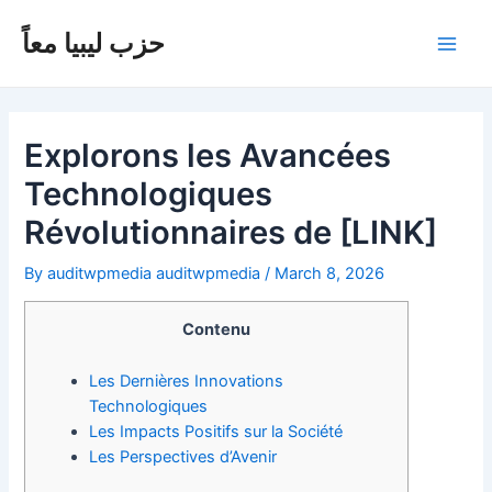
Skip
Post
Main
to
navigation
حزب ليبيا معاً
Men
content
Explorons les Avancées
Technologiques
Révolutionnaires de [LINK]
By
auditwpmedia auditwpmedia
/
March 8, 2026
Contenu
Les Dernières Innovations
Technologiques
Les Impacts Positifs sur la Société
Les Perspectives d’Avenir